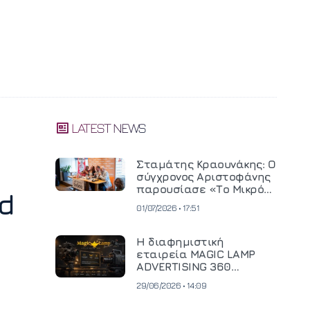
LATEST NEWS
Σταμάτης Κραουνάκης: Ο
σύγχρονος Αριστοφάνης
παρουσίασε «Το Μικρό
d
Μοναστηράκι» του
01/07/2026 • 17:51
Η διαφημιστική
εταιρεία MAGIC LAMP
ADVERTISING 360
επενδύει σε
29/06/2026 • 14:09
κινηματογραφική
τεχνολογία νέας γενιάς