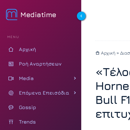
Mediatime
MENU
Αρχική
Αρχική
»
Δια
Ροή Αναρτήσεων
«Τέλο
Media
Horne
Επόμενα Επεισόδια
Bull F
Gossip
επιτυ
Trends