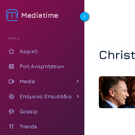
Mediatime
MENU
Chris
Αρχική
Ροή Αναρτήσεων
Media
Επόμενα Επεισόδια
Gossip
Trends