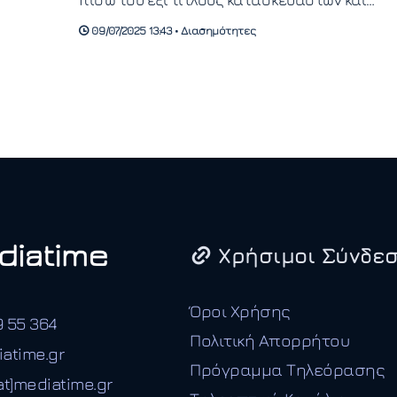
οκτώ παγκόσμιους τίτλους οδηγών στη
09/07/2025 13:43 • Διασημότητες
Formula 1.
Χρήσιμοι Σύνδεσ
Όροι Χρήσης
9 55 364
Πολιτική Απορρήτου
iatime.gr
Πρόγραμμα Τηλεόρασης
t]mediatime.gr