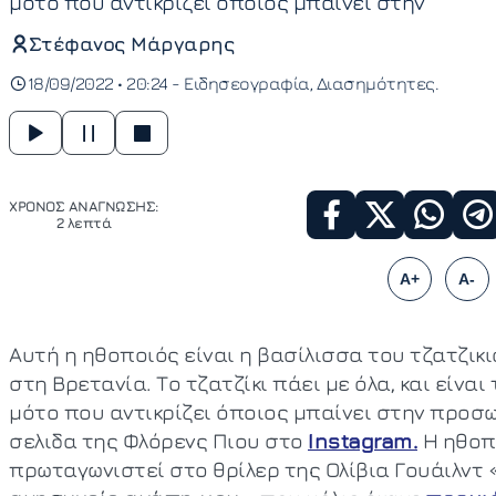
μότο που αντικρίζει όποιος μπαίνει στην
Στέφανος Μάργαρης
18/09/2022 • 20:24 -
Ειδησεογραφία
Διασημότητες
ΧΡΟΝΟΣ ΑΝΑΓΝΩΣΗΣ:
2 λεπτά
A+
A-
Αυτή η ηθοποιός είναι η βασίλισσα του τζατζικι
στη Βρετανία. Το τζατζίκι πάει με όλα, και είναι 
μότο που αντικρίζει όποιος μπαίνει στην προσ
σελιδα της Φλόρενς Πιου στο
Instagram.
Η ηθοπ
πρωταγωνιστεί στο θρίλερ της Ολίβια Γουάιλντ 