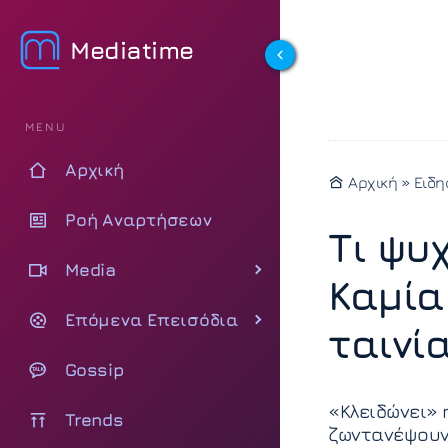
Mediatime
MENU
Αρχική
Αρχική
»
Ειδ
Ροή Αναρτήσεων
Τι ψυ
Media
Καμία
Επόμενα Επεισόδια
ταινί
Gossip
«Κλειδώνει»
Trends
ζωντανέψουν 