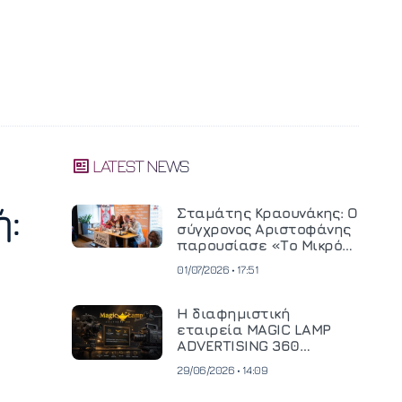
LATEST NEWS
ή:
Σταμάτης Κραουνάκης: Ο
σύγχρονος Αριστοφάνης
παρουσίασε «Το Μικρό
Μοναστηράκι» του
01/07/2026 • 17:51
Η διαφημιστική
εταιρεία MAGIC LAMP
ADVERTISING 360
επενδύει σε
29/06/2026 • 14:09
κινηματογραφική
τεχνολογία νέας γενιάς