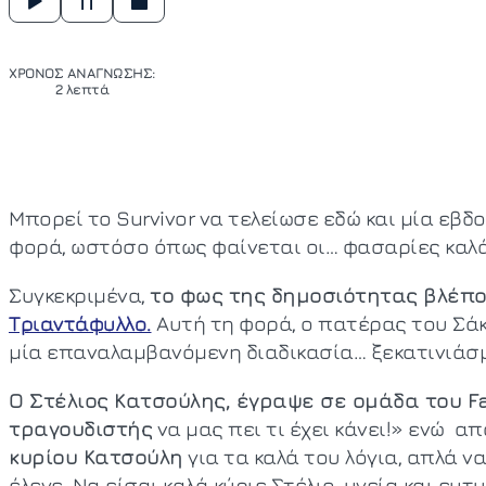
ΧΡΟΝΟΣ ΑΝΑΓΝΩΣΗΣ:
2 λεπτά
Μπορεί το Survivor να τελείωσε εδώ και μία εβ
φορά, ωστόσο όπως φαίνεται οι… φασαρίες καλά
Συγκεκριμένα,
το φως της δημοσιότητας βλέπο
Τριαντάφυλλο.
Αυτή τη φορά, ο πατέρας του Σάκ
μία επαναλαμβανόμενη διαδικασία… ξεκατινιάσμ
Ο Στέλιος Κατσούλης, έγραψε σε ομάδα του F
τραγουδιστής
να μας πει τι έχει κάνει!» ενώ α
κυρίου Κατσούλη
για τα καλά του λόγια, απλά να
έλεγε. Να είσαι καλά κύριε Στέλιο, υγεία και ευτ