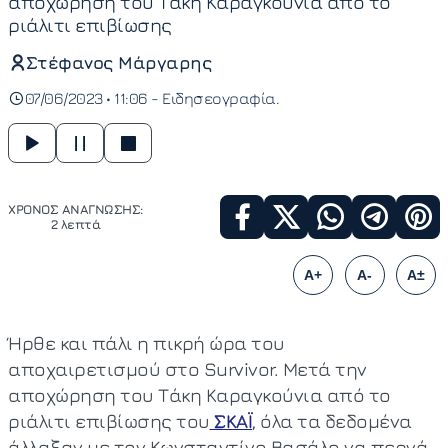
αποχώρηση του Τάκη Καραγκούνια από το
ριάλιτι επιβίωσης
Στέφανος Μάργαρης
07/06/2023 • 11:06 -
Ειδησεογραφία
ΧΡΟΝΟΣ ΑΝΑΓΝΩΣΗΣ:
2 λεπτά
A+
A-
A±
Ήρθε και πάλι η πικρή ώρα του
αποχαιρετισμού στο Survivor. Μετά την
αποχώρηση του Τάκη Καραγκούνια από το
ριάλιτι επιβίωσης του
ΣΚΑΪ
, όλα τα δεδομένα
άλλαξαν με τον Κωνσταντίνο Βασάλο να περνά