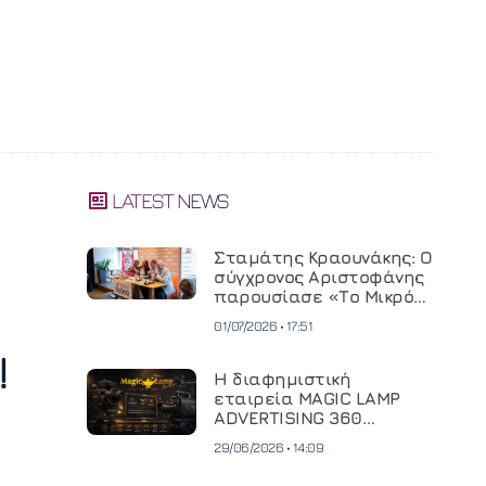
LATEST NEWS
Σταμάτης Κραουνάκης: Ο
σύγχρονος Αριστοφάνης
παρουσίασε «Το Μικρό
Μοναστηράκι» του
01/07/2026 • 17:51
!
Η διαφημιστική
εταιρεία MAGIC LAMP
ADVERTISING 360
επενδύει σε
29/06/2026 • 14:09
κινηματογραφική
τεχνολογία νέας γενιάς