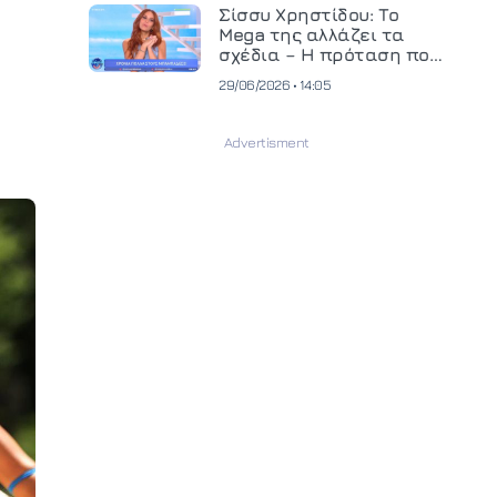
και ανεβάζει τον πήχη
Σίσσυ Χρηστίδου: Το
στην παραγωγή
Mega της αλλάζει τα
οπτικοακουστικού
σχέδια – Η πρόταση που
περιεχομένου
θα κρίνει το μέλλον της
29/06/2026 • 14:05