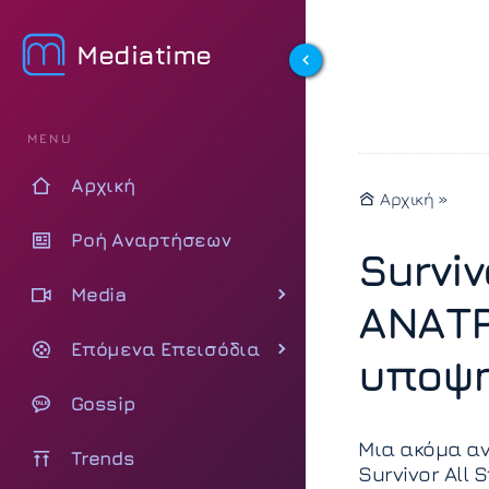
Mediatime
MENU
Αρχική
Αρχική
»
Ροή Αναρτήσεων
Surviv
Media
ΑΝΑΤΡ
Επόμενα Επεισόδια
υποψη
Gossip
Μια ακόμα αν
Trends
Survivor All 