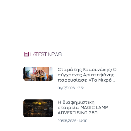
LATEST NEWS
Σταμάτης Κραουνάκης: Ο
σύγχρονος Αριστοφάνης
παρουσίασε «Το Μικρό
Μοναστηράκι» του
01/07/2026 • 17:51
Η διαφημιστική
εταιρεία MAGIC LAMP
ADVERTISING 360
επενδύει σε
29/06/2026 • 14:09
κινηματογραφική
τεχνολογία νέας γενιάς