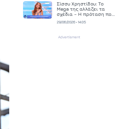
και ανεβάζει τον πήχη
Σίσσυ Χρηστίδου: Το
στην παραγωγή
Mega της αλλάζει τα
οπτικοακουστικού
σχέδια – Η πρόταση που
περιεχομένου
θα κρίνει το μέλλον της
29/06/2026 • 14:05