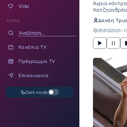
Άγρια κόντρα
Viral
Χατζηανδρέου
Δανάη Τρια
EXTRA
26/03/2023 • 1
Κανάλια TV
Πρόγραμμα TV
Επικοινωνία
Dark mode