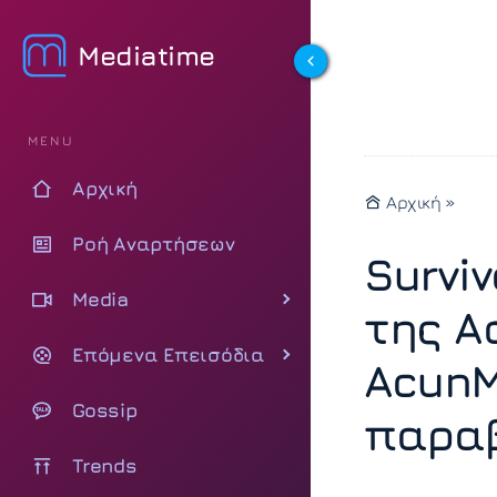
Mediatime
MENU
Αρχική
Αρχική
»
Ροή Αναρτήσεων
Surviv
Media
της Α
Επόμενα Επεισόδια
AcunM
Gossip
παραβ
Trends