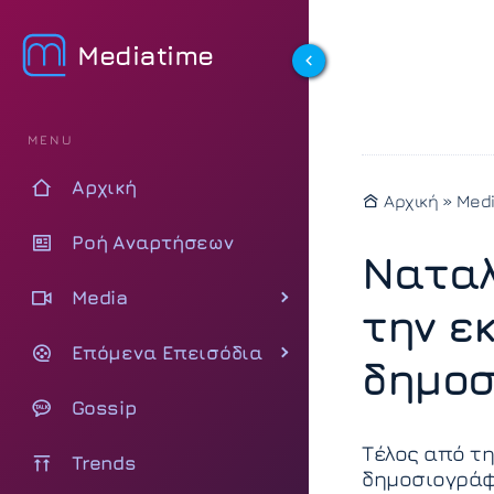
Mediatime
MENU
Αρχική
Αρχική
»
Med
Ροή Αναρτήσεων
Ναταλ
Media
την ε
Επόμενα Επεισόδια
δημοσ
Gossip
Τέλος από τ
Trends
δημοσιογράφ