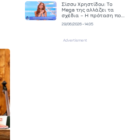
και ανεβάζει τον πήχη
Σίσσυ Χρηστίδου: Το
στην παραγωγή
Mega της αλλάζει τα
οπτικοακουστικού
σχέδια – Η πρόταση που
περιεχομένου
θα κρίνει το μέλλον της
29/06/2026 • 14:05