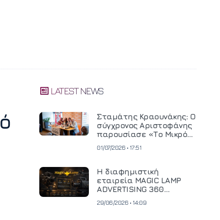
LATEST NEWS
ό
Σταμάτης Κραουνάκης: Ο
σύγχρονος Αριστοφάνης
παρουσίασε «Το Μικρό
Μοναστηράκι» του
01/07/2026 • 17:51
Η διαφημιστική
εταιρεία MAGIC LAMP
ADVERTISING 360
επενδύει σε
29/06/2026 • 14:09
κινηματογραφική
τεχνολογία νέας γενιάς