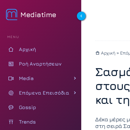
Mediatime
MENU
Αρχική
Αρχική
»
Επόμ
Ροή Αναρτήσεων
Σασμό
Media
στους
Επόμενα Επεισόδια
και τ
Gossip
Δέκα μέρες μ
Trends
στη σειρά Σα