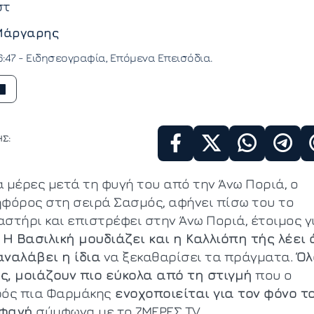
στ
Μάργαρης
6:47 -
Ειδησεογραφία
Επόμενα Επεισόδια
Σ:
α μέρες μετά τη φυγή του από την Άνω Ποριά, ο
ηφόρος στη σειρά Σασμός, αφήνει πίσω του το
αστήρι και επιστρέφει στην Άνω Ποριά, έτοιμος γ
.
Η Βασιλική μουδιάζει και η Καλλιόπη τής λέει 
αναλάβει η ίδια
να ξεκαθαρίσει τα πράγματα.
Όλ
ς, μοιάζουν πιο εύκολα από τη στιγμή
που ο
ρός πια Φαρμάκης
ενοχοποιείται για τον φόνο τ
φανή
σύμφωνα με το 7ΜΕΡΕΣ TV.