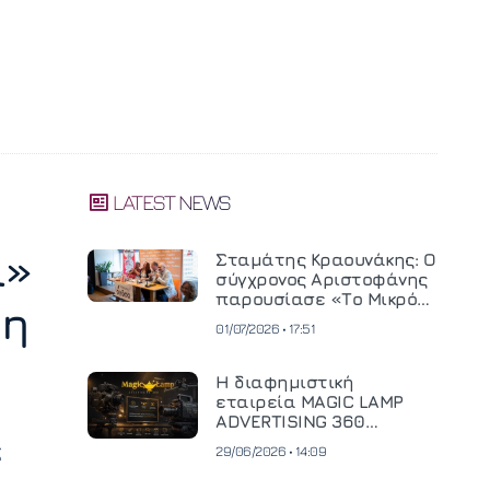
LATEST NEWS
ι»
Σταμάτης Κραουνάκης: Ο
σύγχρονος Αριστοφάνης
παρουσίασε «Το Μικρό
ρη
Μοναστηράκι» του
01/07/2026 • 17:51
Η διαφημιστική
εταιρεία MAGIC LAMP
ADVERTISING 360
επενδύει σε
ς
29/06/2026 • 14:09
κινηματογραφική
τεχνολογία νέας γενιάς