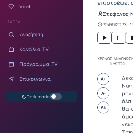
επιστρέφει 
Viral
Στέφανος 
EXTRA
29/09/2023 • 1
Κανάλια TV
ΧΡΟΝΟΣ ΑΝΑΓΝΩΣΗ
Πρόγραμμα TV
2 λεπτά
Δέκ
Επικοινωνία
A+
Νικ
μον
A-
Dark mode
όλα
A±
θα 
όμω
νεκ
Στε