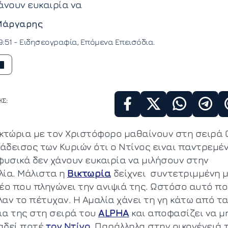
άνουν ευκαιρία να
Μάργαρης
9:51 -
Ειδησεογραφία
Επόμενα Επεισόδια
Σ:
ικτώρια με τον Χριστόφορο μαθαίνουν στη σειρά 
άδεισος των Κυριών ότι ο Ντίνος ειναι παντρεμέ
 φυσικά δεν χάνουν ευκαιρία να μιλήσουν στην
λία. Μάλιστα η
Βικτωρία
δείχνει συντετριμμένη 
νέο που πληγώνει την ανιψιά της. Ωστόσο αυτό π
λαν το πέτυχαν. Η Αμαλία χάνει τη γη κάτω από τ
ια της στη σειρά του
ALPHA
και αποφασίζει να μ
αδεί ποτέ
τον Ντίνο
. Παράλληλα στην οικογένειά 