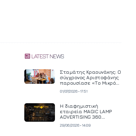
LATEST NEWS
Σταμάτης Κραουνάκης: Ο
σύγχρονος Αριστοφάνης
παρουσίασε «Το Μικρό
Μοναστηράκι» του
01/07/2026 • 17:51
Η διαφημιστική
εταιρεία MAGIC LAMP
ADVERTISING 360
επενδύει σε
29/06/2026 • 14:09
κινηματογραφική
τεχνολογία νέας γενιάς