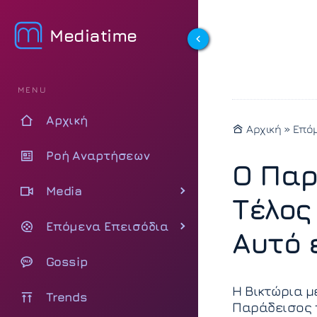
Mediatime
MENU
Αρχική
Αρχική
»
Επόμ
Ροή Αναρτήσεων
Ο Παρ
Media
Τέλος
Επόμενα Επεισόδια
Αυτό 
Gossip
Η Βικτώρια μ
Trends
Παράδεισος τ