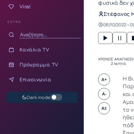
φυσικά δεν χ
Viral
Στέφανος 
EXTRA
06/10/2022 • 0
Κανάλια TV
ΧΡΟΝΟΣ ΑΝΑΓΝΩΣΗ
Πρόγραμμα TV
2 λεπτά
Η Β
Επικοινωνία
A+
Παρ
και
A-
Dark mode
Αμα
A±
το 
ήθε
πόδ
ξαν