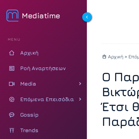
Mediatime
MENU
Αρχική
Αρχική
»
Επόμ
Ροή Αναρτήσεων
Ο Παρ
Media
Βικτώ
Επόμενα Επεισόδια
Έτσι 
Gossip
Παρά
Trends