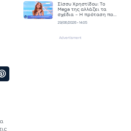
και ανεβάζει τον πήχη
Σίσσυ Χρηστίδου: Το
στην παραγωγή
Mega της αλλάζει τα
οπτικοακουστικού
σχέδια – Η πρόταση που
περιεχομένου
θα κρίνει το μέλλον της
29/06/2026 • 14:05
τα
τις