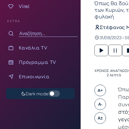
Όπως θα δούμ
Viral
των Κυριών, τ
φυλακή
EXTRA
Στέφανος 
31/08/2023 • 0
Κανάλια TV
Πρόγραμμα TV
ΧΡΟΝΟΣ ΑΝΑΓΝΩΣΗ
2 λεπτά
Επικοινωνία
Όπω
A+
Dark mode
Παρ
συνε
A-
στό
A±
γεγ
μέσ