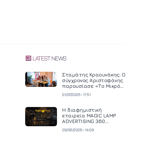
LATEST NEWS
Σταμάτης Κραουνάκης: Ο
σύγχρονος Αριστοφάνης
παρουσίασε «Το Μικρό
Μοναστηράκι» του
01/07/2026 • 17:51
Η διαφημιστική
εταιρεία MAGIC LAMP
ADVERTISING 360
επενδύει σε
29/06/2026 • 14:09
κινηματογραφική
τεχνολογία νέας γενιάς