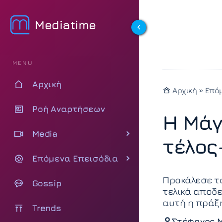
Mediatime
MENU
Αρχική
Αρχική
»
Επόμ
Ροή Αναρτήσεων
Η Μάγ
Media
τέλος
Επόμενα Επεισόδια
Προκάλεσε τ
Gossip
τελικά αποδε
αυτή η πράξ
Trends
Στέφανος 