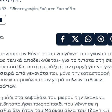
9:02 -
Ειδησεογραφία
Επόμενα Επεισόδια
Σ:
κάλεσε τον θάνατο του νεογέννητου εγγονού τ
ως τελικά αποδεικνύεται- για το τίποτα στη σ
άγισσα!
Και αυτή η πράξη ήταν η αρχή
για να γίν
 σειρά από γεγονότα
που μόνο την καταστροφή
ραν και προκάλεσε
τον χαμό πολλών -αθώων-
ρώπων.
σημάδι
στο κεφαλάκι του μωρού την έκανε
να
ειδητοποιήσει πως το παιδί που
γέννησε η
αξία δεν ήταν του Μάρκου αλλά του Τζανή
και