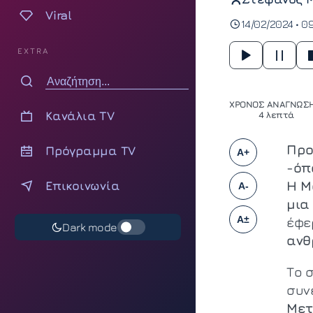
Viral
14/02/2024 • 0
EXTRA
ΧΡΟΝΟΣ ΑΝΑΓΝΩΣΗ
Κανάλια TV
4 λεπτά
Προ
Πρόγραμμα TV
A+
-όπ
Επικοινωνία
Η Μ
A-
μια
A±
έφε
Dark mode
ανθ
Το 
συν
Μετ