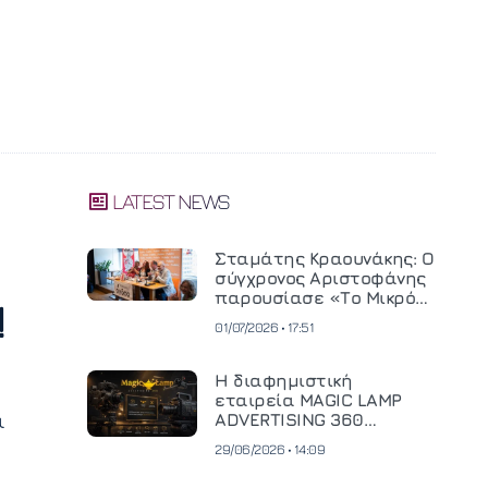
LATEST NEWS
Σταμάτης Κραουνάκης: Ο
σύγχρονος Αριστοφάνης
παρουσίασε «Το Μικρό
!
Μοναστηράκι» του
01/07/2026 • 17:51
Η διαφημιστική
εταιρεία MAGIC LAMP
ι
ADVERTISING 360
επενδύει σε
29/06/2026 • 14:09
κινηματογραφική
τεχνολογία νέας γενιάς