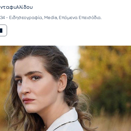
νταφυλλίδου
:34 -
Ειδησεογραφία
Media
Επόμενα Επεισόδια