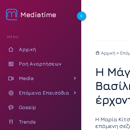
Mediatime
MENU
Αρχική
Αρχική
»
Επόμ
Ροή Αναρτήσεων
Η Μάγ
Media
Βασίλ
Επόμενα Επεισόδια
έρχον
Gossip
Η Μαρία Κίτσ
Trends
επόμενη σεζ