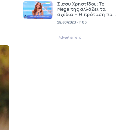
και ανεβάζει τον πήχη
Σίσσυ Χρηστίδου: Το
στην παραγωγή
Mega της αλλάζει τα
οπτικοακουστικού
σχέδια – Η πρόταση που
περιεχομένου
θα κρίνει το μέλλον της
29/06/2026 • 14:05