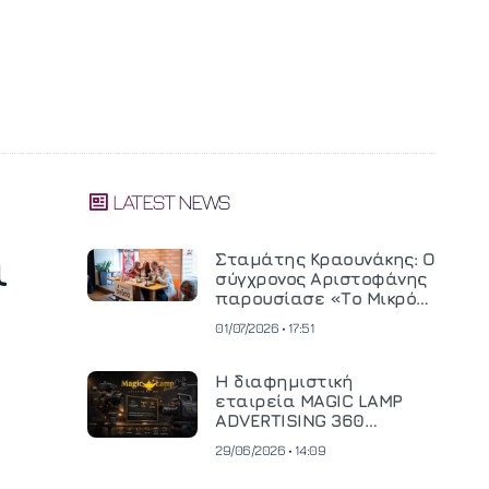
LATEST NEWS
ι
Σταμάτης Κραουνάκης: Ο
σύγχρονος Αριστοφάνης
παρουσίασε «Το Μικρό
Μοναστηράκι» του
01/07/2026 • 17:51
Η διαφημιστική
εταιρεία MAGIC LAMP
ADVERTISING 360
επενδύει σε
29/06/2026 • 14:09
κινηματογραφική
τεχνολογία νέας γενιάς