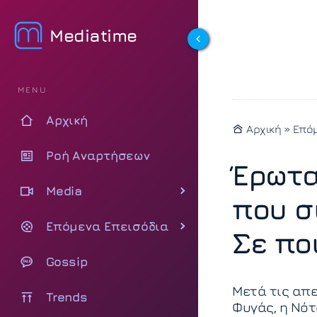
Mediatime
MENU
Αρχική
Αρχική
»
Επόμ
Ροή Αναρτήσεων
Έρωτα
Media
που σ
Επόμενα Επεισόδια
Σε πο
Gossip
Μετά τις απε
Trends
Φυγάς, η Νότ