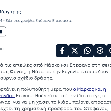
Μάργαρης
14 -
Ειδησεογραφία
Επόμενα Επεισόδια
Σ:
ά τις απειλές από Μάρκο και Στέφανο στη σει
τας Φυγάς, η Νότα με την Ευγενία ετοιμάζουν
νούργιο σχέδιο δράσης.
 φτάνει η πολυπόθητη μέρα που
o Μάρκος και η
ξάνδρα
θα κοιμηθούν κάτω απ’ την ίδια στέγη,
ο
ωνας, για να μη χάσει το Κιάρι,
παίρνει απόφασ
δεχτεί τη χρηματική προσφορά του Στέφανου,