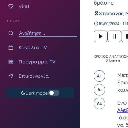
δράσης.
Viral
Στέφανος 
EXTRA
16/01/2024 • 11:
Κανάλια TV
ΧΡΟΝΟΣ ΑΝΑΓΝΩΣΗ
Πρόγραμμα TV
2 λεπτά
Μετ
Επικοινωνία
A+
Έρω
και
A-
Dark mode
Ενώ
A±
Αλε
Ιάσ
να 