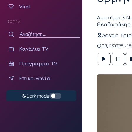
Viral
Δευτέρα 3 Νο
EXTRA
Θεοδωράκης 
Δανάη Τρια
03/11/2025 • 15
Κανάλια TV
Πρόγραμμα TV
Επικοινωνία
Dark mode