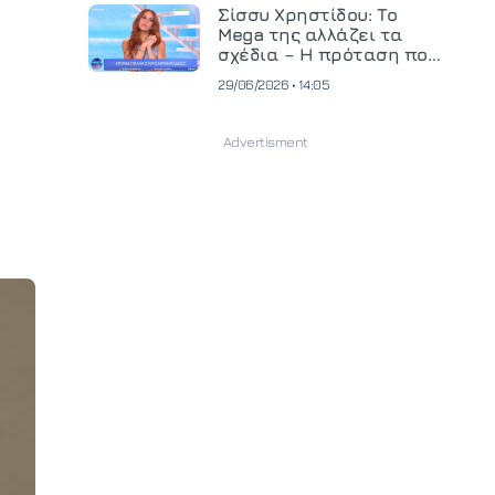
και ανεβάζει τον πήχη
Σίσσυ Χρηστίδου: Το
στην παραγωγή
Mega της αλλάζει τα
οπτικοακουστικού
σχέδια – Η πρόταση που
περιεχομένου
θα κρίνει το μέλλον της
29/06/2026 • 14:05