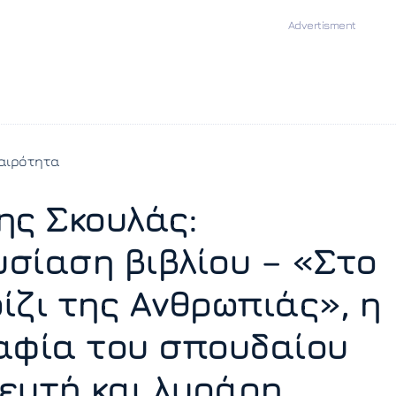
αιρότητα
ης Σκουλάς:
σίαση βιβλίου – «Στο
ίζι της Ανθρωπιάς», η
αφία του σπουδαίου
ευτή και λυράρη