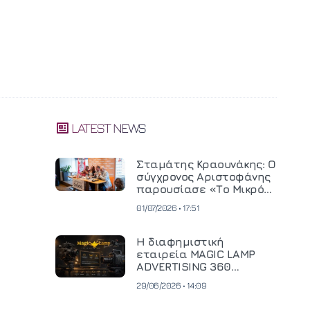
LATEST NEWS
Σταμάτης Κραουνάκης: Ο
σύγχρονος Αριστοφάνης
παρουσίασε «Το Μικρό
Μοναστηράκι» του
01/07/2026 • 17:51
Η διαφημιστική
εταιρεία MAGIC LAMP
ADVERTISING 360
επενδύει σε
29/06/2026 • 14:09
κινηματογραφική
τεχνολογία νέας γενιάς