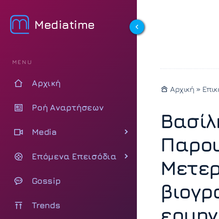
Mediatime
MENU
Αρχική
Αρχική
»
Επικ
Ροή Αναρτήσεων
Βασίλ
Media
Παρου
Επόμενα Επεισόδια
Μετερ
Gossip
βιογρ
Trends
ερμην