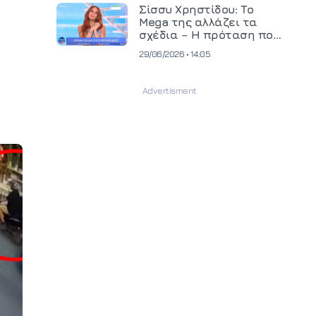
και ανεβάζει τον πήχη
Σίσσυ Χρηστίδου: Το
στην παραγωγή
Mega της αλλάζει τα
οπτικοακουστικού
σχέδια – Η πρόταση που
περιεχομένου
θα κρίνει το μέλλον της
29/06/2026 • 14:05