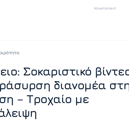
αιρότητα
ειο: Σοκαριστικό βίντε
ράσυρση διανομέα στ
ση – Τροχαίο με
άλειψη