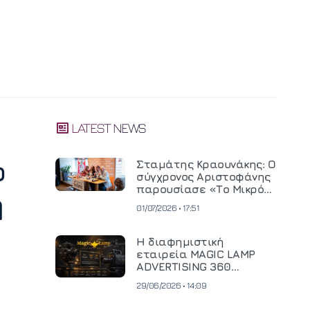
LATEST NEWS
ο
Σταμάτης Κραουνάκης: Ο
σύγχρονος Αριστοφάνης
παρουσίασε «Το Μικρό
η
Μοναστηράκι» του
01/07/2026 • 17:51
Η διαφημιστική
εταιρεία MAGIC LAMP
ADVERTISING 360
επενδύει σε
29/06/2026 • 14:09
κινηματογραφική
τεχνολογία νέας γενιάς