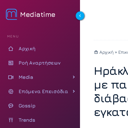
Mediatime
MENU
Αρχική
Αρχική
»
Επικ
Ροή Αναρτήσεων
Ηράκλ
Media
με πα
Επόμενα Επεισόδια
διάβα
Gossip
εγκατ
Trends