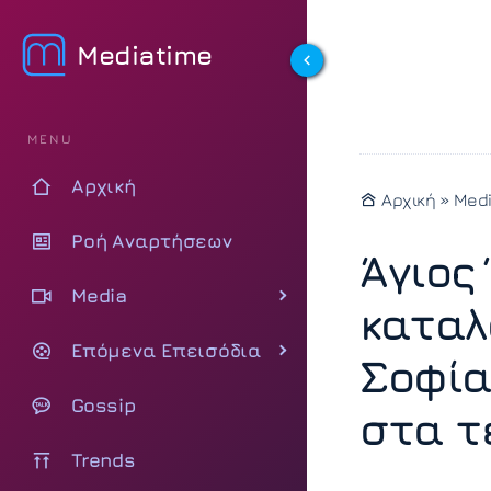
Mediatime
MENU
Αρχική
Αρχική
»
Med
Ροή Αναρτήσεων
Άγιος
Media
καταλ
Επόμενα Επεισόδια
Σοφία
Gossip
στα τ
Trends