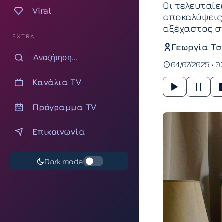
Οι τελευταίε
Viral
αποκαλύψεις,
αξέχαστος στ
EXTRA
Γεωργία Τσ
04/07/2025 • 0
Κανάλια TV
Πρόγραμμα TV
Επικοινωνία
Dark mode