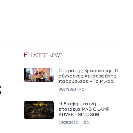
LATEST NEWS
Σταμάτης Κραουνάκης: Ο
σύγχρονος Αριστοφάνης
παρουσίασε «Το Μικρό
ς
Μοναστηράκι» του
01/07/2026 • 17:51
Η διαφημιστική
εταιρεία MAGIC LAMP
ADVERTISING 360
επενδύει σε
29/06/2026 • 14:09
κινηματογραφική
τεχνολογία νέας γενιάς