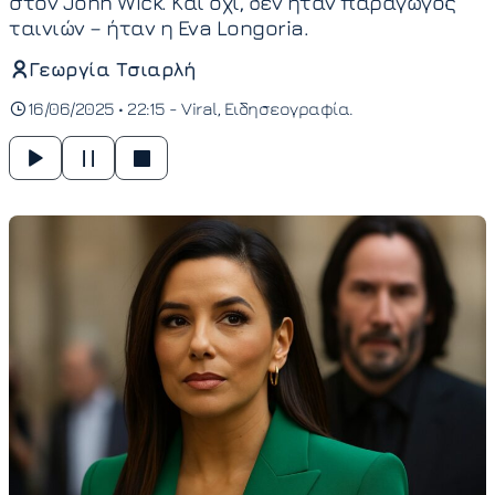
στον John Wick. Και όχι, δεν ήταν παραγωγός
ταινιών – ήταν η Eva Longoria.
Γεωργία Τσιαρλή
16/06/2025 • 22:15 -
Viral
Ειδησεογραφία