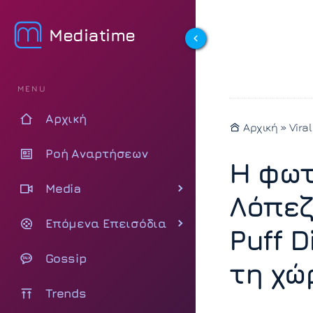
Mediatime
MENU
Αρχική
Αρχική
»
Viral
Ροή Αναρτήσεων
H φωτ
Media
Λόπεζ
Επόμενα Επεισόδια
Puff 
Gossip
τη χώ
Trends