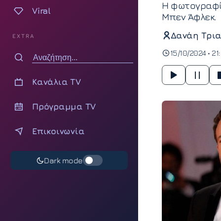
Η φωτογραφία
Viral
Μπεν Άφλεκ.
Δανάη Τρια
EXTRA
15/10/2024 • 21
Κανάλια TV
Πρόγραμμα TV
Επικοινωνία
Dark mode