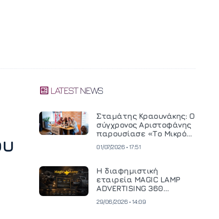
LATEST NEWS
Σταμάτης Κραουνάκης: Ο
σύγχρονος Αριστοφάνης
παρουσίασε «Το Μικρό
ου
Μοναστηράκι» του
01/07/2026 • 17:51
Η διαφημιστική
εταιρεία MAGIC LAMP
ADVERTISING 360
επενδύει σε
29/06/2026 • 14:09
κινηματογραφική
τεχνολογία νέας γενιάς