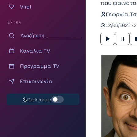
που φαινότα
Viral
Γεωργία Τσ
EXTRA
02/06/2025 • 2
Κανάλια TV
Πρόγραμμα TV
Επικοινωνία
Dark mode