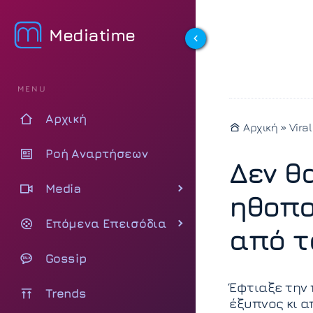
Mediatime
MENU
Αρχική
Αρχική
»
Viral
Ροή Αναρτήσεων
Δεν θ
Media
ηθοποι
Επόμενα Επεισόδια
από τ
Gossip
Έφτιαξε την 
Trends
έξυπνος κι α