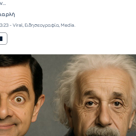
ν…
ιαρλή
3:23 -
Viral
Ειδησεογραφία
Media