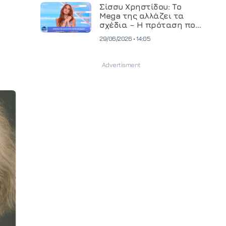
και ανεβάζει τον πήχη
Σίσσυ Χρηστίδου: Το
στην παραγωγή
Mega της αλλάζει τα
οπτικοακουστικού
σχέδια – Η πρόταση που
περιεχομένου
θα κρίνει το μέλλον της
29/06/2026 • 14:05