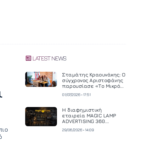
LATEST NEWS
Σταμάτης Κραουνάκης: Ο
σύγχρονος Αριστοφάνης
παρουσίασε «Το Μικρό
ι
Μοναστηράκι» του
01/07/2026 • 17:51
Η διαφημιστική
εταιρεία MAGIC LAMP
ADVERTISING 360
επενδύει σε
πιο
29/06/2026 • 14:09
κινηματογραφική
ό
τεχνολογία νέας γενιάς