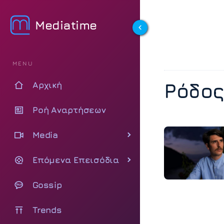
Mediatime
MENU
Ρόδο
Αρχική
Ροή Αναρτήσεων
Media
Επόμενα Επεισόδια
Gossip
Trends