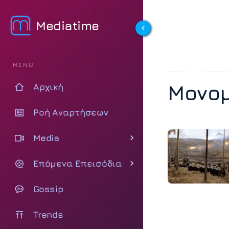
Mediatime
MENU
Μονο
Αρχική
Ροή Αναρτήσεων
Media
Επόμενα Επεισόδια
Gossip
Trends