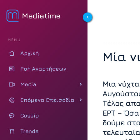
Mediatime
MENU
Μία ν
Αρχική
Ροή Αναρτήσεων
Μια νύχτα
Media
Αυγούστο
Επόμενα Επεισόδια
Τέλος απο
ΕΡΤ – Όσα
Gossip
δούμε στ
Trends
τελευταί