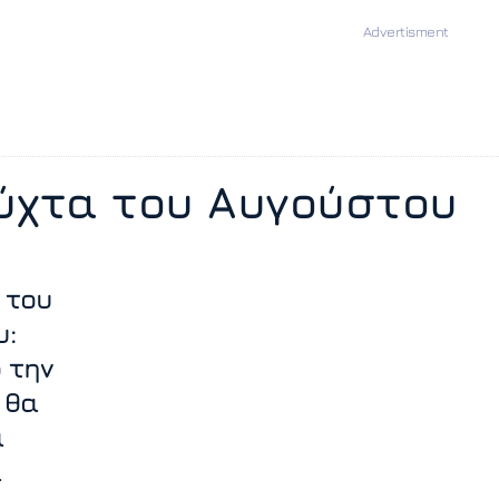
ύχτα του Αυγούστου
 του
υ:
 την
 θα
α
α