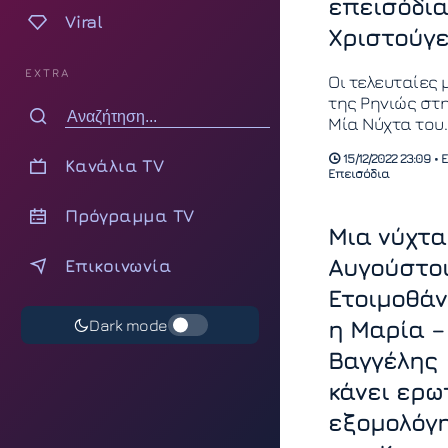
επεισόδια
Viral
Χριστούγ
EXTRA
Οι τελευταίες 
της Ρηνιώς στ
Μία Νύχτα του
Αυγούστου, κά
15/12/2022 23:09 •
Κανάλια TV
τον Μανώλη να
Επεισόδια
επιτέλους
αντιμέτωπος
Πρόγραμμα TV
Μια νύχτα
Αυγούστο
Επικοινωνία
Ετοιμοθά
η Μαρία –
Dark mode
Βαγγέλης
κάνει ερω
εξομολόγ