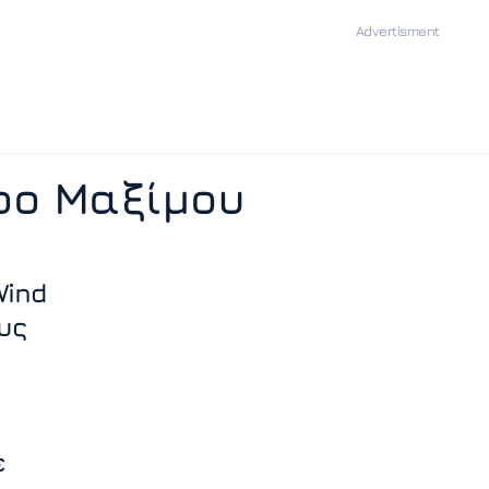
ρο Μαξίμου
Wind
υς
ε