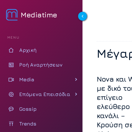
Mediatime
MENU
Μέγα
Αρχική
Ροή Αναρτήσεων
Nova και 
Media
με δικό το
Επόμενα Επεισόδια
επίγειο
ελεύθερο
Gossip
κανάλι –
Trends
Κρούση σ