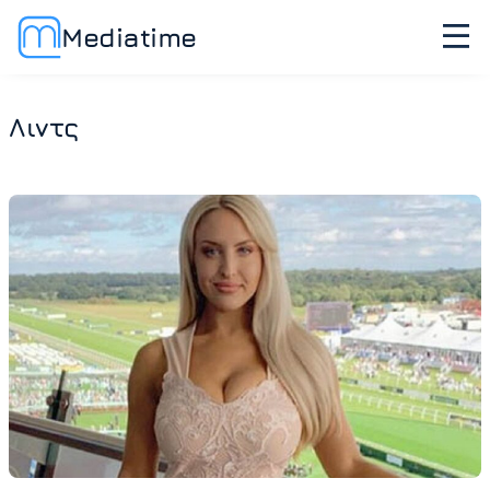
Mediatime
Λιντς