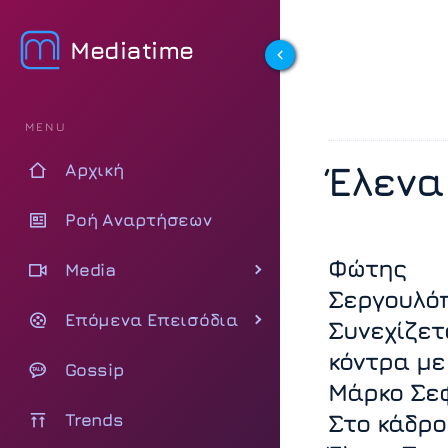
Mediatime
MENU
Έλενα
Αρχική
Ροή Αναρτήσεων
Φώτης
Media
Σεργουλό
Επόμενα Επεισόδια
Συνεχίζετ
κόντρα με
Gossip
Μάρκο Σε
Trends
Στο κάδρο