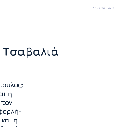
 Τσαβαλιά
πουλος:
αι η
 τον
φερλή-
 και η