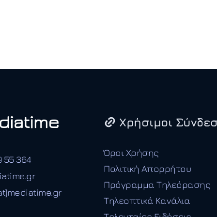
Χρήσιμοι Σύνδεσ
Όροι Χρήσης
9 55 364
Πολιτική Απορρήτου
iatime.gr
Πρόγραμμα Τηλεόρασης
t]mediatime.gr
Τηλεοπτικά Κανάλια
Τελευταίες Ειδήσεις