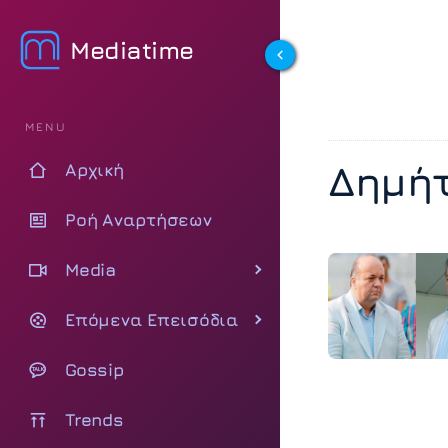
Mediatime
MENU
Δημή
Αρχική
Ροή Αναρτήσεων
Media
Επόμενα Επεισόδια
Gossip
Trends