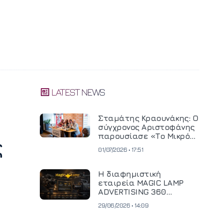
LATEST NEWS
Σταμάτης Κραουνάκης: Ο
σύγχρονος Αριστοφάνης
παρουσίασε «Το Μικρό
ς
Μοναστηράκι» του
01/07/2026 • 17:51
Η διαφημιστική
εταιρεία MAGIC LAMP
ADVERTISING 360
επενδύει σε
29/06/2026 • 14:09
κινηματογραφική
τεχνολογία νέας γενιάς