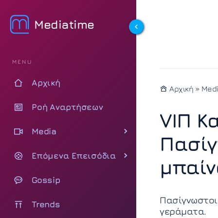
Mediatime
MENU
Αρχική
Αρχική
»
Med
Ροή Αναρτήσεων
VIΠ Κ
Media
Πασίγ
Επόμενα Επεισόδια
μπαίν
Gossip
Πασίγνωστοι
Trends
γεράματα.