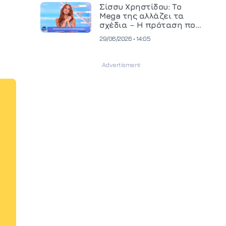
και ανεβάζει τον πήχη
Σίσσυ Χρηστίδου: Το
στην παραγωγή
Mega της αλλάζει τα
οπτικοακουστικού
σχέδια – Η πρόταση που
περιεχομένου
θα κρίνει το μέλλον της
29/06/2026 • 14:05