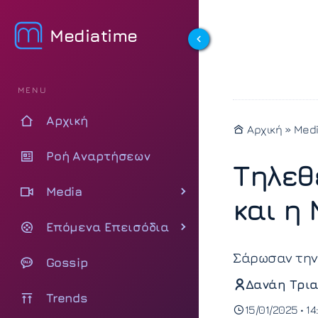
Mediatime
MENU
Αρχική
Αρχική
»
Med
Ροή Αναρτήσεων
Τηλεθ
Media
και η
Επόμενα Επεισόδια
Σάρωσαν την 
Gossip
Δανάη Τρια
Trends
15/01/2025 • 14