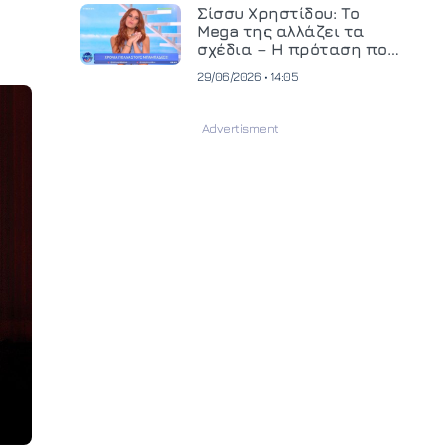
και ανεβάζει τον πήχη
Σίσσυ Χρηστίδου: Το
στην παραγωγή
Mega της αλλάζει τα
οπτικοακουστικού
σχέδια – Η πρόταση που
περιεχομένου
θα κρίνει το μέλλον της
29/06/2026 • 14:05