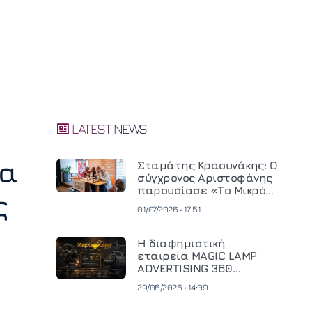
LATEST NEWS
ρα
Σταμάτης Κραουνάκης: Ο
σύγχρονος Αριστοφάνης
παρουσίασε «Το Μικρό
ς
Μοναστηράκι» του
01/07/2026 • 17:51
Η διαφημιστική
εταιρεία MAGIC LAMP
ADVERTISING 360
επενδύει σε
29/06/2026 • 14:09
κινηματογραφική
τεχνολογία νέας γενιάς