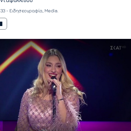
νταφυλλίδου
:33 -
Ειδησεογραφία
Media