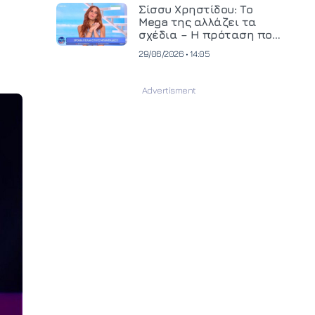
και ανεβάζει τον πήχη
Σίσσυ Χρηστίδου: Το
στην παραγωγή
Mega της αλλάζει τα
οπτικοακουστικού
σχέδια – Η πρόταση που
περιεχομένου
θα κρίνει το μέλλον της
29/06/2026 • 14:05