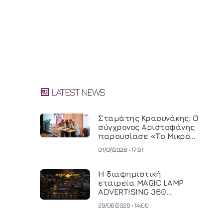
LATEST NEWS
Σταμάτης Κραουνάκης: Ο
σύγχρονος Αριστοφάνης
παρουσίασε «Το Μικρό
Μοναστηράκι» του
01/07/2026 • 17:51
Η διαφημιστική
εταιρεία MAGIC LAMP
ADVERTISING 360
επενδύει σε
29/06/2026 • 14:09
κινηματογραφική
τεχνολογία νέας γενιάς