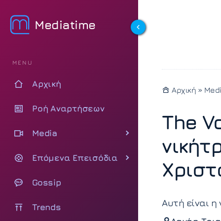
Mediatime
MENU
Αρχική
Αρχική
»
Med
Ροή Αναρτήσεων
The Vo
Media
νικήτ
Επόμενα Επεισόδια
Χριστ
Gossip
Αυτή είναι η
Trends