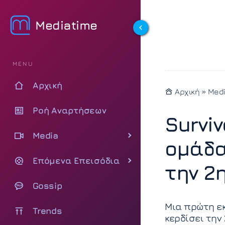
Mediatime
MENU
Αρχική
Αρχική
»
Med
Ροή Αναρτήσεων
Surviv
Media
ομάδα
Επόμενα Επεισόδια
την 2
Gossip
Μια πρώτη εκ
Trends
κερδίσει την