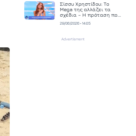
και ανεβάζει τον πήχη
Σίσσυ Χρηστίδου: Το
στην παραγωγή
Mega της αλλάζει τα
οπτικοακουστικού
σχέδια – Η πρόταση που
περιεχομένου
θα κρίνει το μέλλον της
29/06/2026 • 14:05