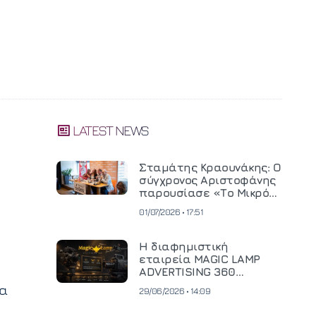
LATEST NEWS
Σταμάτης Κραουνάκης: Ο
σύγχρονος Αριστοφάνης
παρουσίασε «Το Μικρό
Μοναστηράκι» του
01/07/2026 • 17:51
Η διαφημιστική
εταιρεία MAGIC LAMP
ADVERTISING 360
επενδύει σε
να
29/06/2026 • 14:09
κινηματογραφική
τεχνολογία νέας γενιάς