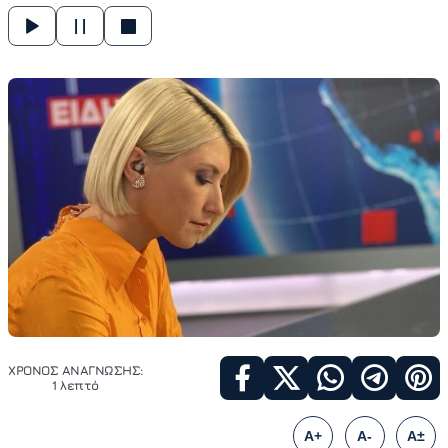
ΧΡΟΝΟΣ ΑΝΑΓΝΩΣΗΣ:
1 λεπτό
A+
A-
A±