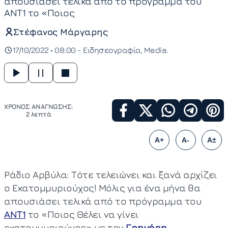
απουσιάσει τελικά από το πρόγραμμα του
ΑΝΤ1 το «Ποιος
Στέφανος Μάργαρης
17/10/2022 • 08:00 -
Ειδησεογραφία
Media
ΧΡΟΝΟΣ ΑΝΑΓΝΩΣΗΣ:
2 λεπτά
A+
A-
A±
Ράδιο Αρβύλα: Τότε τελειώνει και ξανά αρχίζει
ο Εκατομμυριούχος! Μόλις για ένα μήνα θα
απουσιάσει τελικά από το πρόγραμμα του
ΑΝΤ1
το «Ποιος Θέλει να γίνει
εκατομμυριούχος» με τον
Γρηγόρη