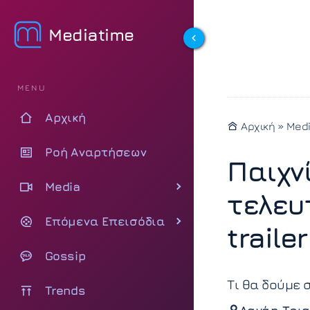
Mediatime
MENU
Αρχική
Αρχική
»
Med
Ροή Αναρτήσεων
Παιχν
Media
τελευ
Επόμενα Επεισόδια
traile
Gossip
Τι θα δούμε 
Trends