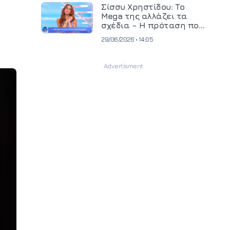
και ανεβάζει τον πήχη
Σίσσυ Χρηστίδου: Το
στην παραγωγή
Mega της αλλάζει τα
οπτικοακουστικού
σχέδια – Η πρόταση που
περιεχομένου
θα κρίνει το μέλλον της
29/06/2026 • 14:05