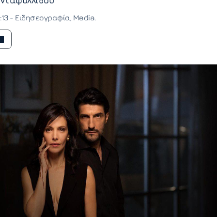
νταφυλλίδου
:13 -
Ειδησεογραφία
Media