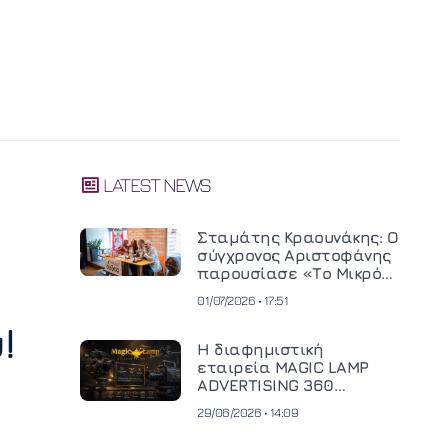
LATEST NEWS
Σταμάτης Κραουνάκης: Ο
σύγχρονος Αριστοφάνης
παρουσίασε «Το Μικρό
Μοναστηράκι» του
01/07/2026 • 17:51
!
Η διαφημιστική
εταιρεία MAGIC LAMP
ADVERTISING 360
επενδύει σε
29/06/2026 • 14:09
κινηματογραφική
τεχνολογία νέας γενιάς