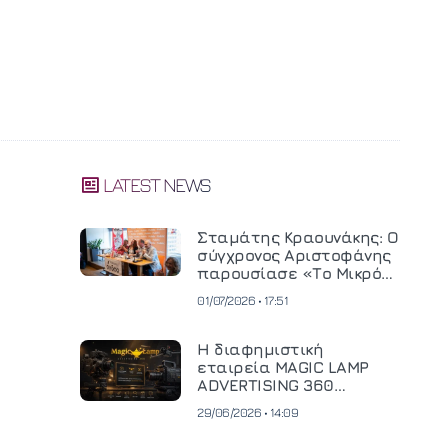
LATEST NEWS
Σταμάτης Κραουνάκης: Ο
σύγχρονος Αριστοφάνης
παρουσίασε «Το Μικρό
Μοναστηράκι» του
01/07/2026 • 17:51
Η διαφημιστική
εταιρεία MAGIC LAMP
ADVERTISING 360
επενδύει σε
29/06/2026 • 14:09
κινηματογραφική
τεχνολογία νέας γενιάς