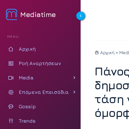
Mediatime
MENU
Αρχική
Αρχική
»
Med
Ροή Αναρτήσεων
Πάνος
Media
δημοσ
Επόμενα Επεισόδια
τάση 
Gossip
όμορφ
Trends