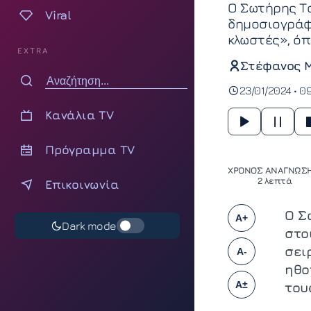
Ο Σωτήρης Τ
Viral
δημοσιογράφ
κλωστές», όπ
EXTRA
Στέφανος 
23/01/2024 • 0
Κανάλια TV
Πρόγραμμα TV
ΧΡΟΝΟΣ ΑΝΑΓΝΩΣΗ
2 λεπτά
Επικοινωνία
Ο Σ
A+
Dark mode
στο
σει
A-
ηθο
A±
του