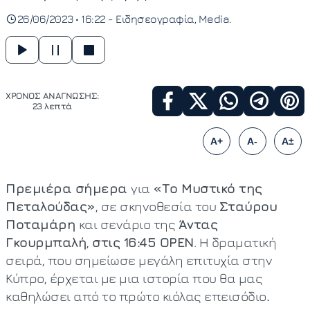
26/06/2023 • 16:22 -
Ειδησεογραφία
Media
ΧΡΟΝΟΣ ΑΝΑΓΝΩΣΗΣ:
23 λεπτά
A+
A-
A±
Πρεμιέρα σήμερα
για
«Το Μυστικό της
Πεταλούδας»
, σε σκηνοθεσία του
Σταύρου
Ποταμάρη
και σενάριο της
Άντας
Γκουρμπαλή
,
στις 16:45 OPEN
. Η δραματική
σειρά, που σημείωσε μεγάλη επιτυχία στην
Κύπρο, έρχεται με μια ιστορία που θα μας
καθηλώσει από το πρώτο κιόλας επεισόδιο
.