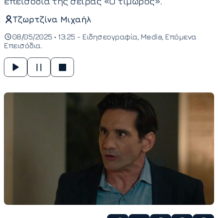
επεισόδια της σειράς «Ο τιμωρός».
Τζωρτζίνα Μιχαήλ
08/05/2025 • 13:25 -
Ειδησεογραφία
Media
Επόμενα
Επεισόδια