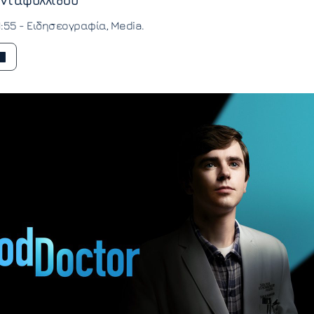
νταφυλλίδου
1:55 -
Ειδησεογραφία
Media