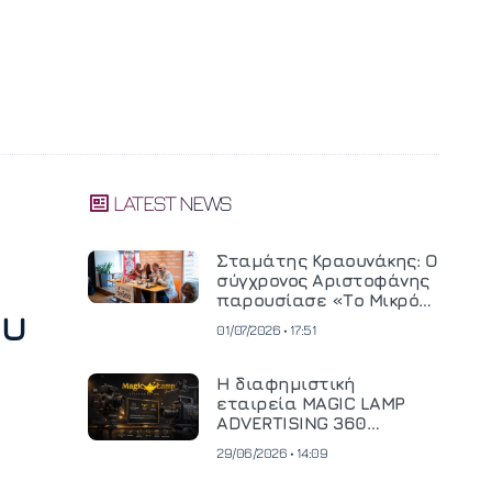
LATEST NEWS
Σταμάτης Κραουνάκης: Ο
σύγχρονος Αριστοφάνης
παρουσίασε «Το Μικρό
ου
Μοναστηράκι» του
01/07/2026 • 17:51
Η διαφημιστική
εταιρεία MAGIC LAMP
ADVERTISING 360
επενδύει σε
29/06/2026 • 14:09
κινηματογραφική
τεχνολογία νέας γενιάς