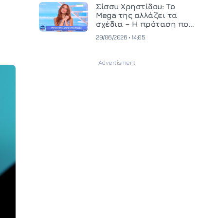
και ανεβάζει τον πήχη
Σίσσυ Χρηστίδου: Το
στην παραγωγή
Mega της αλλάζει τα
οπτικοακουστικού
σχέδια – Η πρόταση που
περιεχομένου
θα κρίνει το μέλλον της
29/06/2026 • 14:05