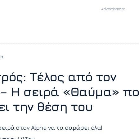
ia
τρός: Τέλος από τον
 – Η σειρά «Θαύμα» π
ει την θέση του
σειρά στον Alpha να τα σαρώσει όλα!