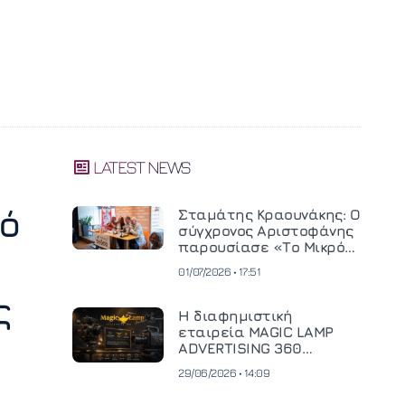
LATEST NEWS
ό
Σταμάτης Κραουνάκης: Ο
σύγχρονος Αριστοφάνης
παρουσίασε «Το Μικρό
Μοναστηράκι» του
01/07/2026 • 17:51
ς
Η διαφημιστική
εταιρεία MAGIC LAMP
ADVERTISING 360
επενδύει σε
29/06/2026 • 14:09
κινηματογραφική
τεχνολογία νέας γενιάς