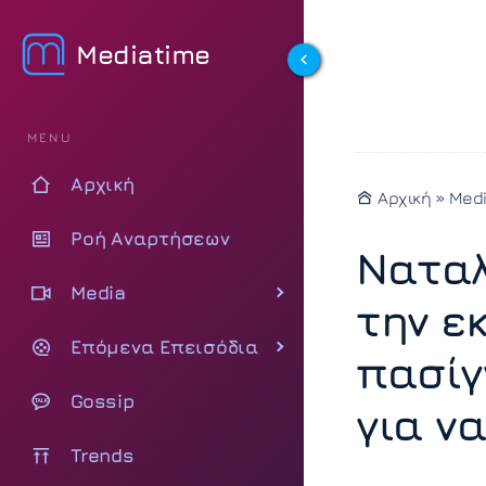
Mediatime
MENU
Αρχική
Αρχική
»
Med
Ροή Αναρτήσεων
Ναταλ
Media
την ε
Επόμενα Επεισόδια
πασίγ
Gossip
για να
Trends