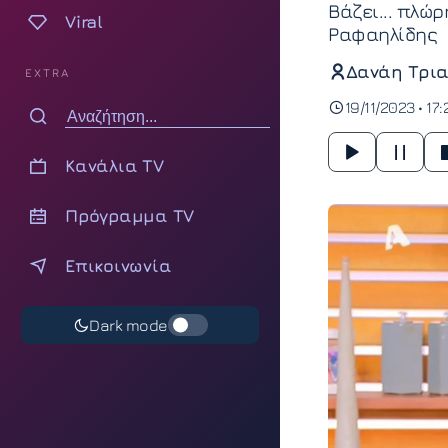
Βάζει... πλώρ
Viral
Ραφαηλίδης
Δανάη Τρια
EXTRA
19/11/2023 • 17
Κανάλια TV
Πρόγραμμα TV
Επικοινωνία
Dark mode