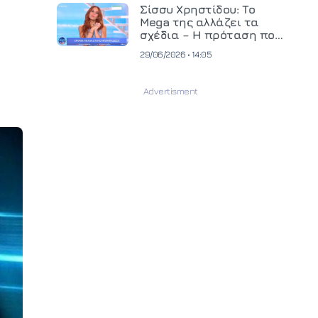
και ανεβάζει τον πήχη
Σίσσυ Χρηστίδου: Το
στην παραγωγή
Mega της αλλάζει τα
οπτικοακουστικού
σχέδια – Η πρόταση που
περιεχομένου
θα κρίνει το μέλλον της
29/06/2026 • 14:05