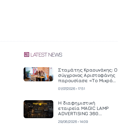
LATEST NEWS
Σταμάτης Κραουνάκης: Ο
σύγχρονος Αριστοφάνης
παρουσίασε «Το Μικρό
Μοναστηράκι» του
01/07/2026 • 17:51
Η διαφημιστική
εταιρεία MAGIC LAMP
ADVERTISING 360
επενδύει σε
29/06/2026 • 14:09
κινηματογραφική
τεχνολογία νέας γενιάς