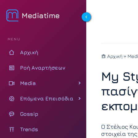
Mediatime
MENU
Αρχική
Αρχική
»
Med
Ροή Αναρτήσεων
My St
Media
πασίγ
Επόμενα Επεισόδια
εκπομ
Gossip
Ο Στέλιος Κ
Trends
στοιχεία της