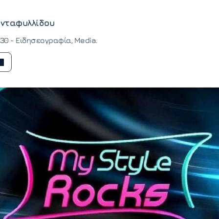
νταφυλλίδου
:30 -
Ειδησεογραφία
Media