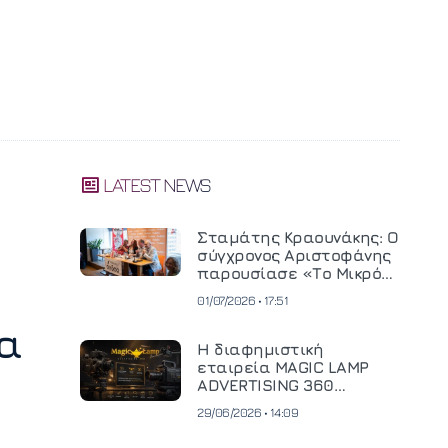
LATEST NEWS
Σταμάτης Κραουνάκης: Ο
σύγχρονος Αριστοφάνης
παρουσίασε «Το Μικρό
Μοναστηράκι» του
01/07/2026 • 17:51
α
Η διαφημιστική
εταιρεία MAGIC LAMP
ADVERTISING 360
επενδύει σε
29/06/2026 • 14:09
κινηματογραφική
τεχνολογία νέας γενιάς