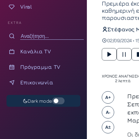
Πρεμιέρα έκα
Viral
καθημερινή ε
παρουσιαστέ
EXTRA
Στέφανος 
02/09/2024 • 1
Κανάλια TV
Πρόγραμμα TV
ΧΡΟΝΟΣ ΑΝΑΓΝΩΣΗ
2 λεπτά
Επικοινωνία
Πρε
A+
Dark mode
Σεπ
εκπ
A-
Μαρ
A±
Οι 