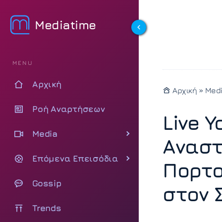
Mediatime
MENU
Αρχική
Αρχική
»
Med
Ροή Αναρτήσεων
Live Y
Media
Αναστ
Επόμενα Επεισόδια
Πορτο
Gossip
στον 
Trends