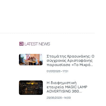
LATEST NEWS
Σταμάτης Κραουνάκης: Ο
σύγχρονος Αριστοφάνης
παρουσίασε «Το Μικρό
Μοναστηράκι» του
01/07/2026 • 17:51
Η διαφημιστική
εταιρεία MAGIC LAMP
ADVERTISING 360
επενδύει σε
29/06/2026 • 14:09
κινηματογραφική
τεχνολογία νέας γενιάς