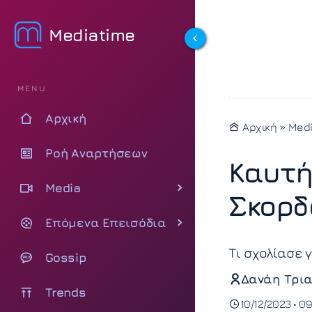
Mediatime
MENU
Αρχική
Αρχική
»
Med
Ροή Αναρτήσεων
Καυτή
Media
Σκορδ
Επόμενα Επεισόδια
Τι σχολίασε 
Gossip
Δανάη Τρια
Trends
10/12/2023 • 09