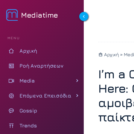
Mediatime
MENU
Αρχική
Αρχική
»
Med
Ροή Αναρτήσεων
I’m a 
Media
Here: 
Επόμενα Επεισόδια
αμοιβέ
Gossip
παίκτ
Trends