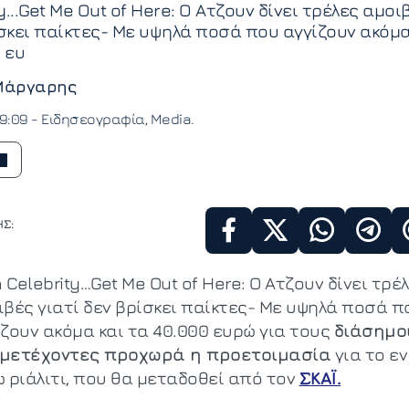
ty...Get Me Out of Here: Ο Ατζουν δίνει τρέλες αμοι
ίσκει παίκτες- Με υψηλά ποσά που αγγίζουν ακόμ
 ευ
Μάργαρης
09:09 -
Ειδησεογραφία
Media
Σ:
a Celebrity…Get Me Out of Here: Ο Ατζουν δίνει τρέ
ιβές γιατί δεν βρίσκει παίκτες- Με υψηλά ποσά π
ίζουν ακόμα και τα 40.000 ευρώ για τους
διάσημο
μετέχοντες προχωρά η προετοιμασία
για το εν
ω ριάλιτι, που θα μεταδοθεί από τον
ΣΚΑΪ.