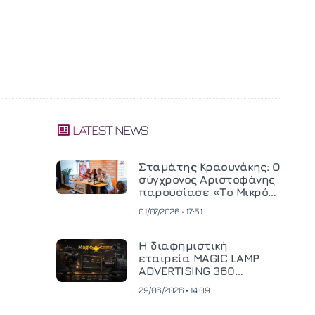
LATEST NEWS
Σταμάτης Κραουνάκης: Ο
σύγχρονος Αριστοφάνης
παρουσίασε «Το Μικρό
Μοναστηράκι» του
01/07/2026 • 17:51
Η διαφημιστική
εταιρεία MAGIC LAMP
ADVERTISING 360
επενδύει σε
29/06/2026 • 14:09
κινηματογραφική
τεχνολογία νέας γενιάς