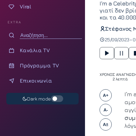
I'm a Celebri
Viral
γιατί δεν βρ
και τα 40.000
EXTRA
Στέφανος 
25/09/2023 • 
Κανάλια TV
Πρόγραμμα TV
ΧΡΟΝΟΣ ΑΝΑΓΝΩΣΗ
2 λεπτά
Επικοινωνία
I’m 
A+
Dark mode
αμο
αγγ
A-
συμ
A±
λόγ