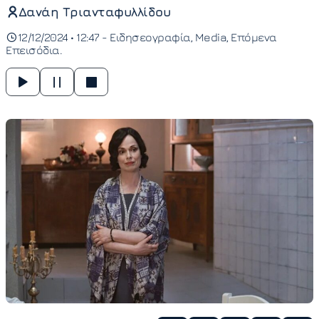
Δανάη Τριανταφυλλίδου
12/12/2024 • 12:47 -
Ειδησεογραφία
Media
Επόμενα
Επεισόδια