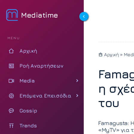
Mediatime
MENU
Αρχική
Αρχική
»
Med
Ροή Αναρτήσεων
Famag
Media
η σχέ
Επόμενα Επεισόδια
του
Gossip
Famagusta: Η
Trends
«MyTV» για τ