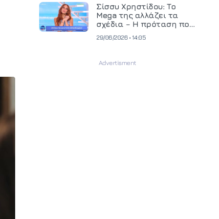
και ανεβάζει τον πήχη
Σίσσυ Χρηστίδου: Το
στην παραγωγή
Mega της αλλάζει τα
οπτικοακουστικού
σχέδια – Η πρόταση που
περιεχομένου
θα κρίνει το μέλλον της
29/06/2026 • 14:05