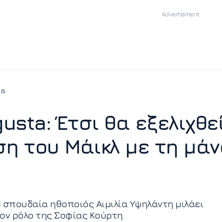
ia
usta: Έτσι θα εξελιχθε
ση του Μάικλ με τη μά
 σπουδαία ηθοποιός Αιμιλία Υψηλάντη μιλάει
ον ρόλο της Σοφίας Κούρτη