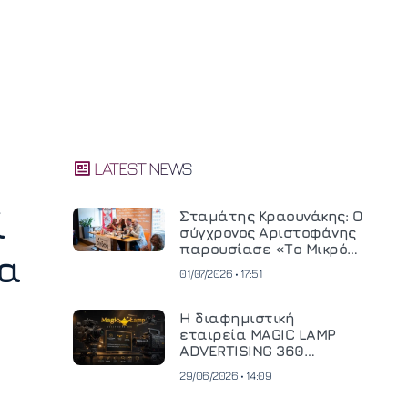
LATEST NEWS
ί
Σταμάτης Κραουνάκης: Ο
σύγχρονος Αριστοφάνης
παρουσίασε «Το Μικρό
να
Μοναστηράκι» του
01/07/2026 • 17:51
Η διαφημιστική
εταιρεία MAGIC LAMP
ADVERTISING 360
επενδύει σε
29/06/2026 • 14:09
κινηματογραφική
τεχνολογία νέας γενιάς