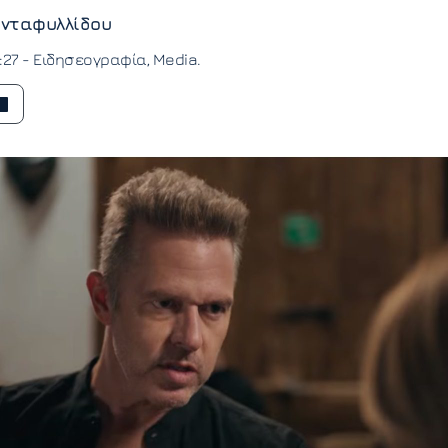
νταφυλλίδου
:27 -
Ειδησεογραφία
Media