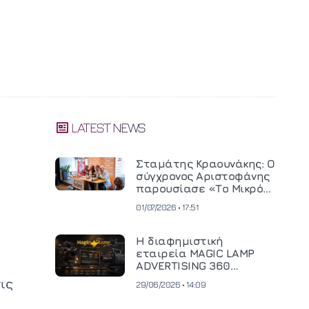
LATEST NEWS
Σταμάτης Κραουνάκης: Ο
σύγχρονος Αριστοφάνης
παρουσίασε «Το Μικρό
Μοναστηράκι» του
01/07/2026 • 17:51
Η διαφημιστική
εταιρεία MAGIC LAMP
ADVERTISING 360
επενδύει σε
ις
29/06/2026 • 14:09
κινηματογραφική
τεχνολογία νέας γενιάς