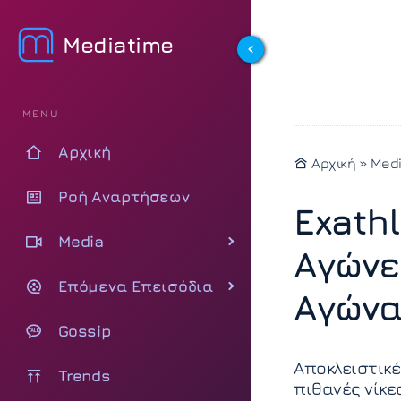
Mediatime
MENU
Αρχική
Αρχική
»
Med
Ροή Αναρτήσεων
Exathl
Media
Αγώνε
Επόμενα Επεισόδια
Αγώνα
Gossip
Αποκλειστικέ
Trends
πιθανές νίκε