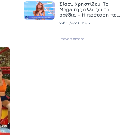
και ανεβάζει τον πήχη
Σίσσυ Χρηστίδου: Το
στην παραγωγή
Mega της αλλάζει τα
οπτικοακουστικού
σχέδια – Η πρόταση που
περιεχομένου
θα κρίνει το μέλλον της
29/06/2026 • 14:05