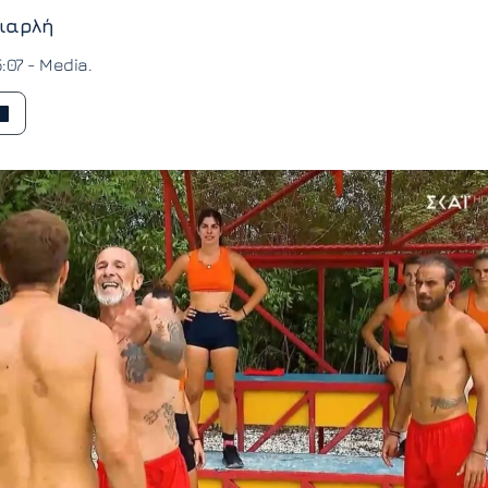
ιαρλή
5:07 -
Media