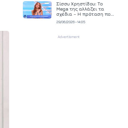
και ανεβάζει τον πήχη
Σίσσυ Χρηστίδου: Το
στην παραγωγή
Mega της αλλάζει τα
οπτικοακουστικού
σχέδια – Η πρόταση που
περιεχομένου
θα κρίνει το μέλλον της
29/06/2026 • 14:05