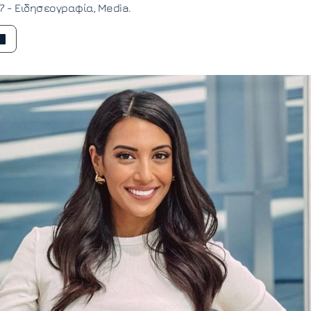
17 -
Ειδησεογραφία
Media