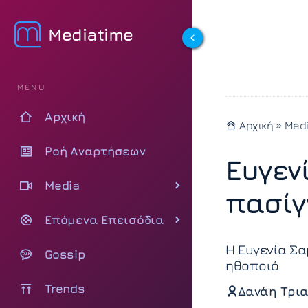
Mediatime
MENU
Αρχική
Αρχική
»
Med
Ροή Αναρτήσεων
Ευγεν
Media
πασίγ
Επόμενα Επεισόδια
Η Ευγενία Σα
Gossip
ηθοποιό
Trends
Δανάη Τρια