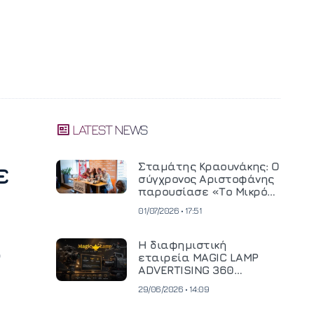
LATEST NEWS
ε
Σταμάτης Κραουνάκης: Ο
σύγχρονος Αριστοφάνης
παρουσίασε «Το Μικρό
Μοναστηράκι» του
01/07/2026 • 17:51
Η διαφημιστική
ο
εταιρεία MAGIC LAMP
ADVERTISING 360
επενδύει σε
29/06/2026 • 14:09
κινηματογραφική
τεχνολογία νέας γενιάς