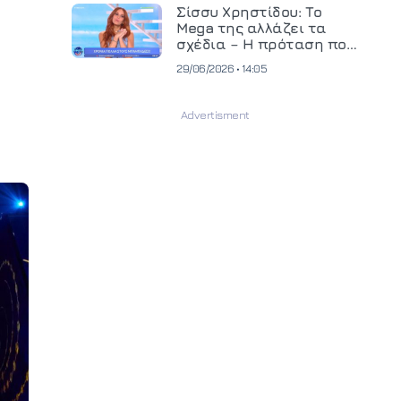
και ανεβάζει τον πήχη
Σίσσυ Χρηστίδου: Το
στην παραγωγή
Mega της αλλάζει τα
οπτικοακουστικού
σχέδια – Η πρόταση που
περιεχομένου
θα κρίνει το μέλλον της
29/06/2026 • 14:05