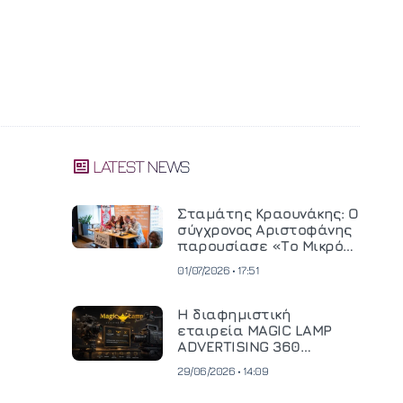
LATEST NEWS
Σταμάτης Κραουνάκης: Ο
σύγχρονος Αριστοφάνης
παρουσίασε «Το Μικρό
Μοναστηράκι» του
01/07/2026 • 17:51
Η διαφημιστική
εταιρεία MAGIC LAMP
ADVERTISING 360
επενδύει σε
29/06/2026 • 14:09
κινηματογραφική
τεχνολογία νέας γενιάς