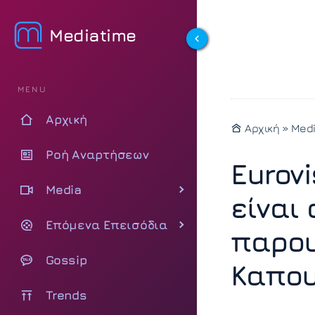
Mediatime
MENU
Αρχική
Αρχική
»
Med
Ροή Αναρτήσεων
Eurov
Media
είναι 
Επόμενα Επεισόδια
παρου
Gossip
Καπου
Trends