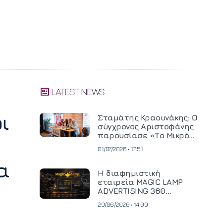
LATEST NEWS
ι
Σταμάτης Κραουνάκης: Ο
σύγχρονος Αριστοφάνης
παρουσίασε «Το Μικρό
Μοναστηράκι» του
01/07/2026 • 17:51
α
Η διαφημιστική
εταιρεία MAGIC LAMP
ADVERTISING 360
επενδύει σε
29/06/2026 • 14:09
κινηματογραφική
τεχνολογία νέας γενιάς