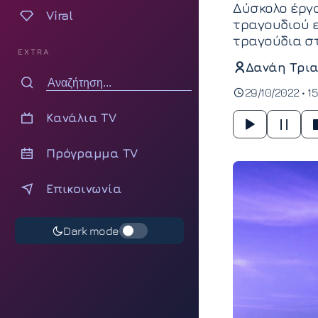
Δύσκολο έργο
Viral
τραγουδιού 
τραγούδια σ
EXTRA
Δανάη Τρια
29/10/2022 • 15
Κανάλια TV
Πρόγραμμα TV
Επικοινωνία
Dark mode