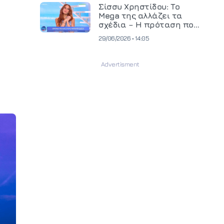
και ανεβάζει τον πήχη
Σίσσυ Χρηστίδου: Το
στην παραγωγή
Mega της αλλάζει τα
οπτικοακουστικού
σχέδια – Η πρόταση που
περιεχομένου
θα κρίνει το μέλλον της
29/06/2026 • 14:05