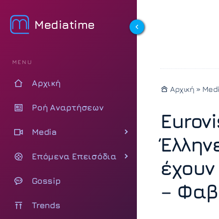
Mediatime
MENU
Αρχική
Αρχική
»
Med
Ροή Αναρτήσεων
Eurovi
Media
Έλλην
Επόμενα Επεισόδια
έχουν
Gossip
– Φαβ
Trends